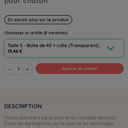
pour chaton
En savoir plus sur le produit
Choisissez un article
(8 variantes)
expand_more
Taille S - Boîte de 40 + colle (Transparent)
19,46 €
Ajouter au panier
remove
add
DESCRIPTION
Fini les planchers égratignés et les canapés déchirés !
Évitez les égratignures sur la peau et les dommages