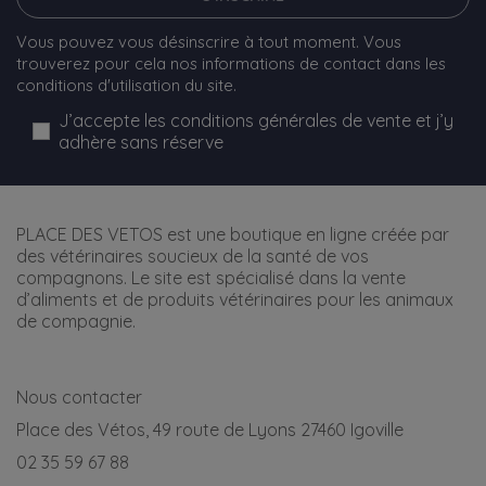
Vous pouvez vous désinscrire à tout moment. Vous
trouverez pour cela nos informations de contact dans les
conditions d'utilisation du site.
J’accepte les conditions générales de vente et j’y
adhère sans réserve
PLACE DES VETOS est une boutique en ligne créée par
des vétérinaires soucieux de la santé de vos
compagnons. Le site est spécialisé dans la vente
d’aliments et de produits vétérinaires pour les animaux
de compagnie.
Nous contacter
Place des Vétos, 49 route de Lyons 27460 Igoville
02 35 59 67 88