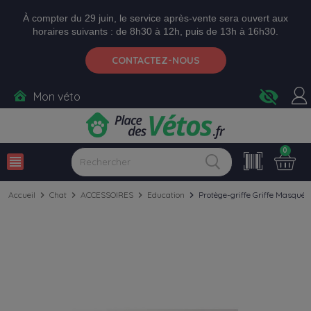
Aller aux paramètres d'accessibilité
Menu
Aller au contenu
Ajouter au panier
À compter du 29 juin, le service après-vente sera ouvert aux
horaires suivants : de 8h30 à 12h, puis de 13h à 16h30.
CONTACTEZ-NOUS
visibility_off
Mon véto
0
view_headline
Accueil
chevron_right
Chat
chevron_right
ACCESSOIRES
chevron_right
Education
chevron_right
Protège-griffe Griffe Masquée