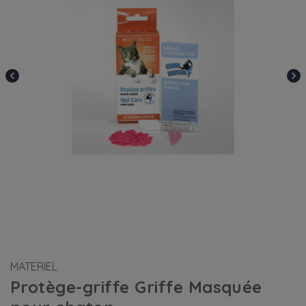
chevron_left
chevron_right
MATERIEL
Protège-griffe Griffe Masquée