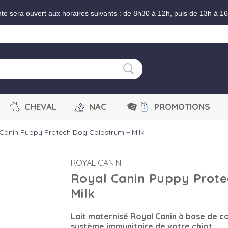
nte sera ouvert aux horaires suivants : de 8h30 à 12h, puis de 13h à 1
CHEVAL
NAC
PROMOTIONS
Canin Puppy Protech Dog Colostrum + Milk
ROYAL CANIN
Royal Canin Puppy Prote
Milk
Lait maternisé Royal Canin à base de c
système immunitaire de votre chiot.