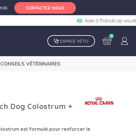
CONTACTEZ-NOUS
6h30.
visibility_off
Aide à l'handicap visuel
0
ESPACE VÉTO
CONSEILS VÉTÉRINAIRES
ch Dog Colostrum +
olostrum est formulé pour renforcer le