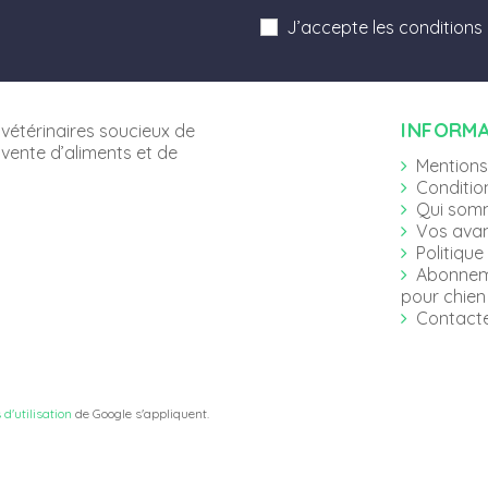
J’accepte les conditions
INFORM
vétérinaires soucieux de
 vente d’aliments et de
Mentions
Conditio
Qui som
Vos ava
Politique
Abonnem
pour chien 
Contact
 d'utilisation
de Google s'appliquent.