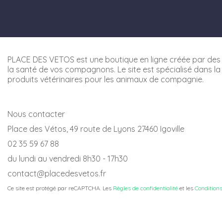
PLACE DES VETOS est une boutique en ligne créée par des 
la santé de vos compagnons. Le site est spécialisé dans la
produits vétérinaires pour les animaux de compagnie.
Nous contacter
Place des Vétos, 49 route de Lyons 27460 Igoville
02 35 59 67 88
du lundi au vendredi 8h30 - 17h30
contact@placedesvetos.fr
Ce site est protégé par reCAPTCHA. Les
Règles de confidentialité
et les
Conditions