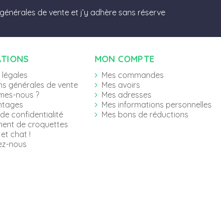
 générales de vente et j’y adhère sans réserve
ATIONS
MON COMPTE
 légales
Mes commandes
ns générales de vente
Mes avoirs
mes-nous ?
Mes adresses
ntages
Mes informations personnelles
 de confidentialité
Mes bons de réductions
ent de croquettes
et chat !
ez-nous