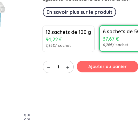
En savoir plus sur le produit
6 sachets de 5
12 sachets de 100 g
37,67 €
94,22 €
6,28€/ sachet
7,85€/ sachet
Ajouter au panier
remove
add
zoom_out_map