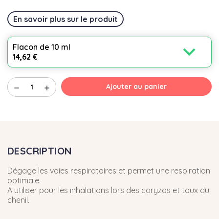
En savoir plus sur le produit
expand_more
Flacon de 10 ml
14,62 €
Ajouter au panier
remove
add
DESCRIPTION
Dégage les voies respiratoires et permet une respiration
optimale.
A utiliser pour les inhalations lors des coryzas et toux du
chenil.