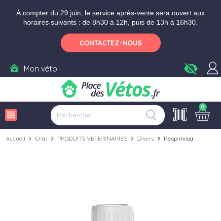
Aller aux paramètres d'accessibilité
Menu
Aller au contenu
Ajouter au panier
À compter du 29 juin, le service après-vente sera ouvert aux
horaires suivants : de 8h30 à 12h, puis de 13h à 16h30.
CONTACTEZ-NOUS
visibility_off
Mon véto
0
view_headline
Accueil
chevron_right
Chat
chevron_right
PRODUITS VETERINAIRES
chevron_right
Divers
chevron_right
Respimiloa