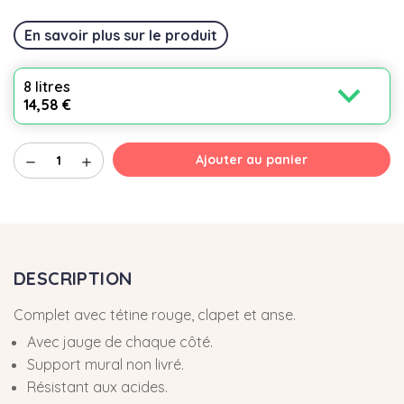
En savoir plus sur le produit
expand_more
8 litres
14,58 €
Ajouter au panier
remove
add
DESCRIPTION
Complet avec tétine rouge, clapet et anse.
Avec jauge de chaque côté.
Support mural non livré.
Résistant aux acides.