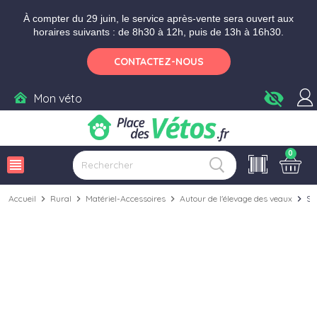
Aller aux paramètres d'accessibilité
Menu
Aller au contenu
Ajouter au panier
À compter du 29 juin, le service après-vente sera ouvert aux
horaires suivants : de 8h30 à 12h, puis de 13h à 16h30.
CONTACTEZ-NOUS
visibility_off
Mon véto
0
view_headline
Accueil
chevron_right
Rural
chevron_right
Matériel-Accessoires
chevron_right
Autour de l'élevage des veaux
chevron_right
Se