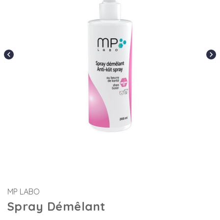
chevron_left
chevron_right
MP LABO
Spray Démêlant