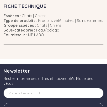
FICHE TECHNIQUE
Espèces :
Chats | Chiens
Type de produits :
Produits vétérinaires | Soins externes
Groupe Espèces :
Chats | Chiens
Sous-catégorie :
Peau/pelage
Fournisseur :
MP LABO
Newsletter
Restez informé des offres et nouveautés Place des
vétos