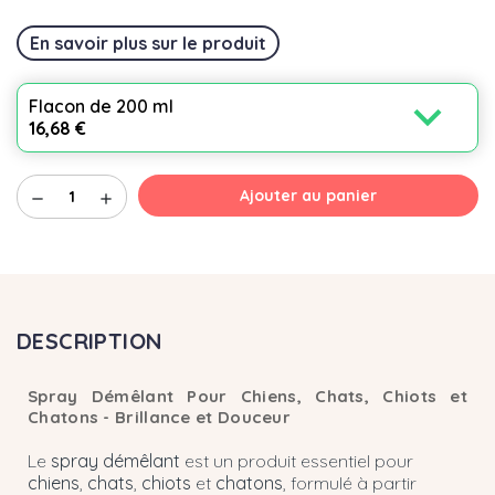
En savoir plus sur le produit
expand_more
Flacon de 200 ml
16,68 €
Ajouter au panier
remove
add
DESCRIPTION
Spray Démêlant Pour Chiens, Chats, Chiots et
Chatons - Brillance et Douceur
Le
spray démêlant
est un produit essentiel pour
chiens
,
chats
,
chiots
et
chatons
, formulé à partir