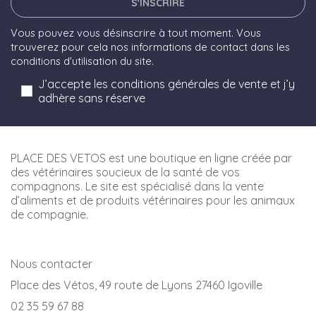
S'INSCRIRE
Vous pouvez vous désinscrire à tout moment. Vous
trouverez pour cela nos informations de contact dans les
conditions d'utilisation du site.
J’accepte les conditions générales de vente et j’y
adhère sans réserve
PLACE DES VETOS est une boutique en ligne créée par
des vétérinaires soucieux de la santé de vos
compagnons. Le site est spécialisé dans la vente
d’aliments et de produits vétérinaires pour les animaux
de compagnie.
Nous contacter
Place des Vétos, 49 route de Lyons 27460 Igoville
02 35 59 67 88