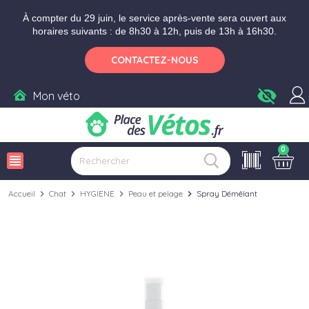
Aller aux paramètres d'accessibilité
Menu
Aller au contenu
Ajouter au panier
À compter du 29 juin, le service après-vente sera ouvert aux
horaires suivants : de 8h30 à 12h, puis de 13h à 16h30.
CONTACTEZ-NOUS
visibility_off
Mon véto
0
view_headline
Accueil
chevron_right
Chat
chevron_right
HYGIENE
chevron_right
Peau et pelage
chevron_right
Spray Démêlant