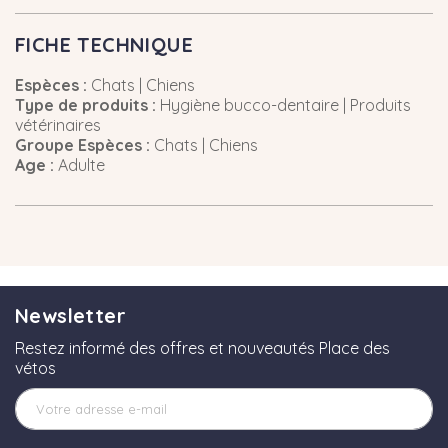
FICHE TECHNIQUE
Espèces :
Chats | Chiens
Type de produits :
Hygiène bucco-dentaire | Produits
vétérinaires
Groupe Espèces :
Chats | Chiens
Age :
Adulte
Newsletter
Restez informé des offres et nouveautés Place des
vétos