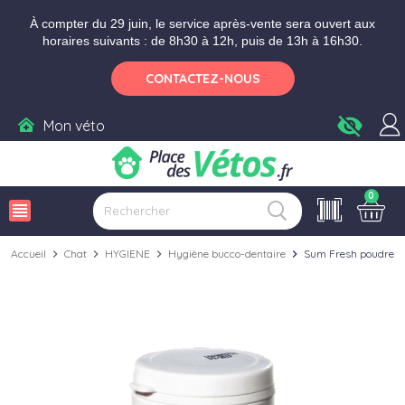
Aller aux paramètres d'accessibilité
Menu
Aller au contenu
Ajouter au panier
À compter du 29 juin, le service après-vente sera ouvert aux
horaires suivants : de 8h30 à 12h, puis de 13h à 16h30.
CONTACTEZ-NOUS
visibility_off
Mon véto
0
view_headline
Accueil
chevron_right
Chat
chevron_right
HYGIENE
chevron_right
Hygiène bucco-dentaire
chevron_right
Sum Fresh poudre