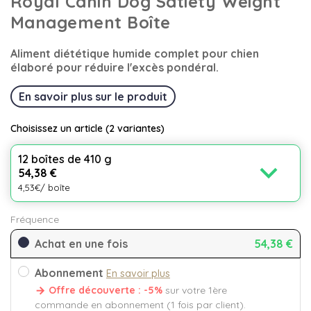
Royal Canin Dog Satiety Weight
Management Boîte
Aliment diététique humide complet pour chien
élaboré pour réduire l'excès pondéral.
En savoir plus sur le produit
Choisissez un article
(2 variantes)
12 boîtes de 410 g
expand_more
54,38 €
4,53€/ boîte
Fréquence
Achat en une fois
54,38 €
Abonnement
En savoir plus
Offre découverte : -5%
sur votre 1ère
commande en abonnement (1 fois par client).