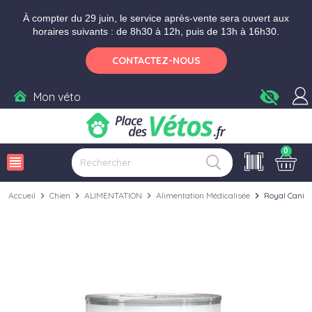
Aller aux paramètres d'accessibilité
Menu
Aller au contenu
Ajouter au panier
À compter du 29 juin, le service après-vente sera ouvert aux
horaires suivants : de 8h30 à 12h, puis de 13h à 16h30.
CONTACTEZ-NOUS
visibility_off
Mon véto
0
view_headline
Accueil
chevron_right
Chien
chevron_right
ALIMENTATION
chevron_right
Alimentation Médicalisée
chevron_right
Royal Canin