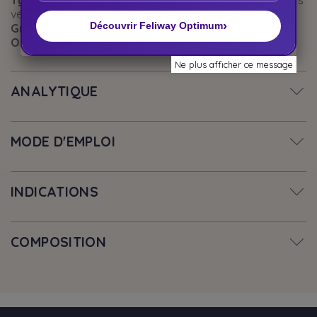
vétérinaires
›
Découvrir Feliway Optimum
Groupe Espèces :
Chats | Chiens
Objectifs Santé :
Divers
Ne plus afficher ce message
ANALYTIQUE
MODE D'EMPLOI
INDICATIONS
COMPOSITION