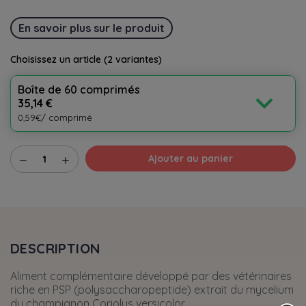
En savoir plus sur le produit
Choisissez un article
(2 variantes)
Boîte de 60 comprimés
expand_more
35,14 €
0,59€/ comprimé
Ajouter au panier
remove
add
DESCRIPTION
Aliment complémentaire développé par des vétérinaires
riche en PSP (polysaccharopeptide) extrait du mycelium
du champignon Coriolus versicolor.