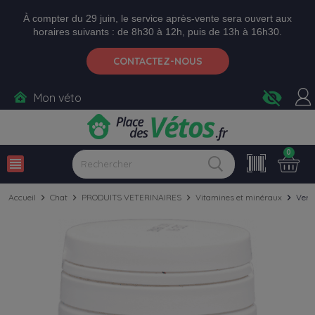
Aller aux paramètres d'accessibilité
Menu
Aller au contenu
Ajouter au panier
À compter du 29 juin, le service après-vente sera ouvert aux
horaires suivants : de 8h30 à 12h, puis de 13h à 16h30.
CONTACTEZ-NOUS
visibility_off
Mon véto
0
view_headline
Accueil
chevron_right
Chat
chevron_right
PRODUITS VETERINAIRES
chevron_right
Vitamines et minéraux
chevron_right
Vers