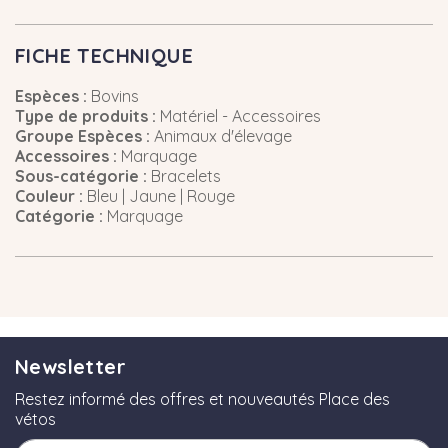
FICHE TECHNIQUE
Espèces :
Bovins
Type de produits :
Matériel - Accessoires
Groupe Espèces :
Animaux d'élevage
Accessoires :
Marquage
Sous-catégorie :
Bracelets
Couleur :
Bleu | Jaune | Rouge
Catégorie :
Marquage
Newsletter
Restez informé des offres et nouveautés Place des
vétos