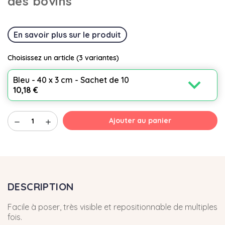
des bovins
En savoir plus sur le produit
Choisissez un article
(3 variantes)
expand_more
Bleu - 40 x 3 cm - Sachet de 10
10,18 €
Ajouter au panier
remove
add
DESCRIPTION
Facile à poser, très visible et repositionnable de multiples
fois.