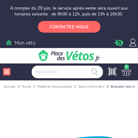
Aller aux paramètres d'accessibilité
Menu
Aller au contenu
Ajouter au panier
À compter du 29 juin, le service après-vente sera ouvert aux
horaires suivants : de 8h30 à 12h, puis de 13h à 16h30.
CONTACTEZ-NOUS
visibility_off
Mon véto
0
view_headline
Accueil
chevron_right
Rural
chevron_right
Matériel-Accessoires
chevron_right
Soins infirmiers
chevron_right
Bracelet velcro 