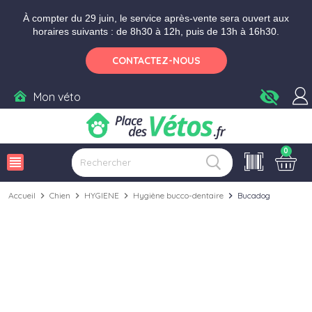
Aller aux paramètres d'accessibilité
Menu
Aller au contenu
Ajouter au panier
À compter du 29 juin, le service après-vente sera ouvert aux
horaires suivants : de 8h30 à 12h, puis de 13h à 16h30.
CONTACTEZ-NOUS
visibility_off
Mon véto
0
view_headline
Accueil
chevron_right
Chien
chevron_right
HYGIENE
chevron_right
Hygiène bucco-dentaire
chevron_right
Bucadog