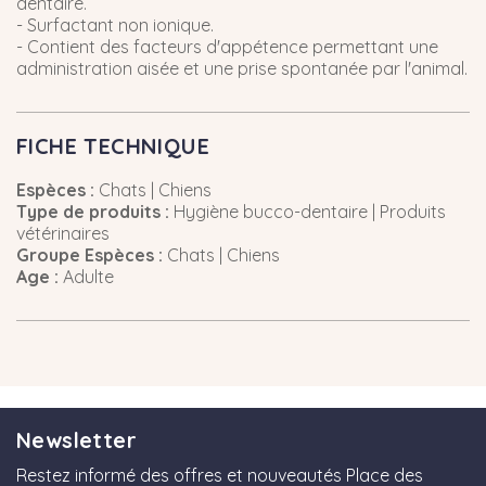
dentaire.
- Surfactant non ionique.
- Contient des facteurs d'appétence permettant une
administration aisée et une prise spontanée par l'animal.
FICHE TECHNIQUE
Espèces :
Chats | Chiens
Type de produits :
Hygiène bucco-dentaire | Produits
vétérinaires
Groupe Espèces :
Chats | Chiens
Age :
Adulte
Newsletter
Restez informé des offres et nouveautés Place des