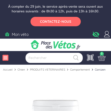
Aller aux paramètres d'accessibilité
Menu
Aller au contenu
Ajouter au panier
À compter du 29 juin, le service après-vente sera ouvert aux
horaires suivants : de 8h30 à 12h, puis de 13h à 16h30.
CONTACTEZ-NOUS
visibility_off
Mon véto
0
view_headline
Accueil
chevron_right
Chien
chevron_right
PRODUITS VETERINAIRES
chevron_right
Comportement
chevron_right
Canizen