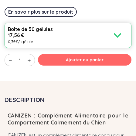
En savoir plus sur le produit
Boîte de 50 gélules
expand_more
17,56 €
0,35€/ gélule
Ajouter au panier
remove
add
DESCRIPTION
CANIZEN : Complément Alimentaire pour le
Comportement Calmement du Chien
CANIZEN
est un complément alimentaire conçu pour