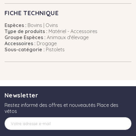
FICHE TECHNIQUE
Espèces :
Bovins | Ovins
Type de produits :
Matériel - Accessoires
Groupe Espèces :
Animaux d'élevage
Accessoires :
Drogage
Sous-catégorie :
Pistolets
Newsletter
Restez informé des offres et nouveautés Place des
vétos