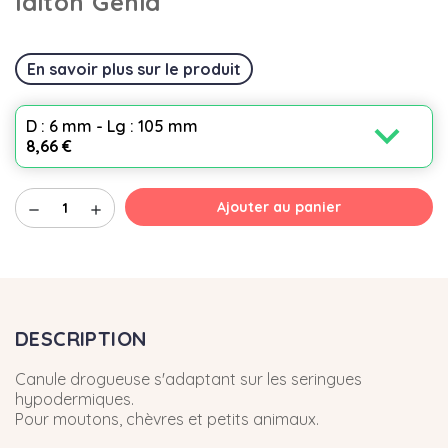
laiton Génia
En savoir plus sur le produit
expand_more
D : 6 mm - Lg : 105 mm
8,66 €
Ajouter au panier
remove
add
DESCRIPTION
Canule drogueuse s'adaptant sur les seringues
hypodermiques.
Pour moutons, chèvres et petits animaux.