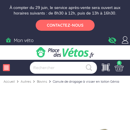
Aller aux paramètres d'accessibilité
Menu
Aller au contenu
Ajouter au panier
À compter du 29 juin, le service après-vente sera ouvert aux
horaires suivants : de 8h30 à 12h, puis de 13h à 16h30.
CONTACTEZ-NOUS
visibility_off
Mon véto
0
view_headline
Accueil
chevron_right
Autres
chevron_right
Bovins
chevron_right
Canule de drogage à visser en laiton Génia