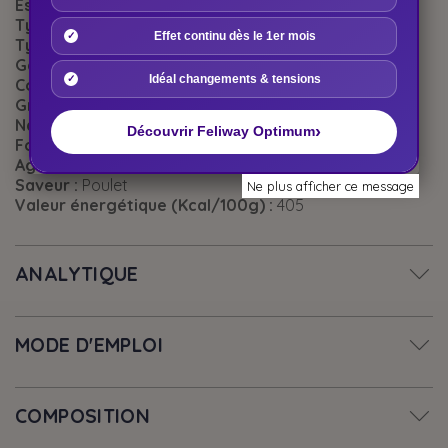
Espèces :
Chats
Type de produits :
Alimentation
Effet continu dès le 1er mois
Type d'alimentation :
Physiologique
Gamme :
Proplan Cat
Idéal changements & tensions
Conditionnement :
Croquettes
Groupe Espèces :
Chats
Nature :
Sec
›
Découvrir Feliway Optimum
Fournisseur :
PRO PLAN
Age :
Adulte
Saveur :
Poulet
Ne plus afficher ce message
Valeur énergétique (Kcal/100g) :
405
ANALYTIQUE
MODE D'EMPLOI
COMPOSITION