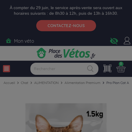
Aller aux paramètres d'accessibilité
Menu
Aller au contenu
Ajouter au panier
À compter du 29 juin, le service après-vente sera ouvert aux
horaires suivants : de 8h30 à 12h, puis de 13h à 16h30.
CONTACTEZ-NOUS
visibility_off
Mon véto
0
view_headline
Accueil
chevron_right
Chat
chevron_right
ALIMENTATION
chevron_right
Alimentation Premium
chevron_right
Pro Plan Cat Adu