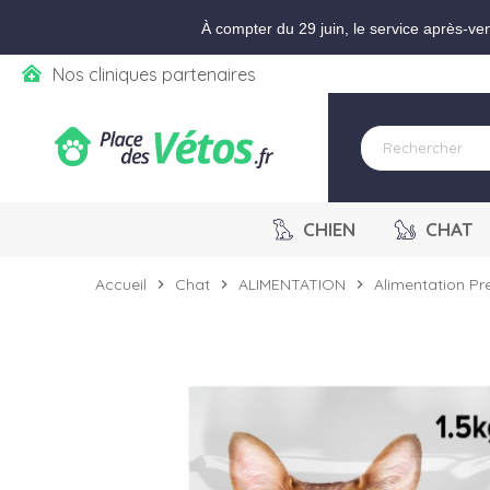
Aller aux paramètres d'accessibilité
Menu
Aller au contenu
Ajouter au panier
À compter du 29 juin, le service après-ve
Nos cliniques partenaires
CHIEN
CHAT
Accueil
Chat
ALIMENTATION
Alimentation P
chevron_right
chevron_right
chevron_right