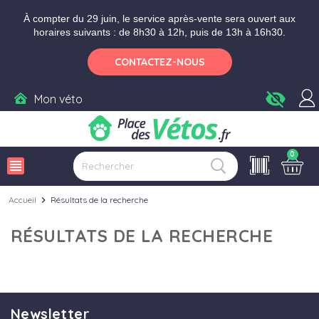
Aller aux paramètres d'accessibilité
Menu
Aller au contenu
À compter du 29 juin, le service après-vente sera ouvert aux
horaires suivants : de 8h30 à 12h, puis de 13h à 16h30.
CONTACTEZ-NOUS
visibility_off
Mon véto
0
view_headline
Accueil
chevron_right
Résultats de la recherche
RÉSULTATS DE LA RECHERCHE
Newsletter