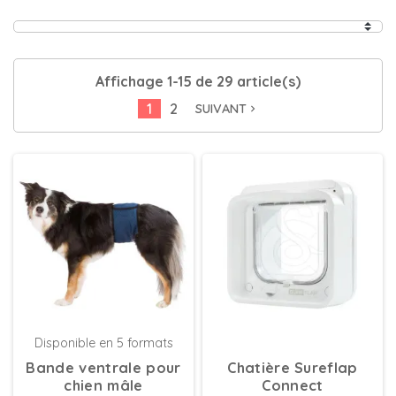
Affichage 1-15 de 29 article(s)
1
2
SUIVANT
navigate_next
Disponible en 5 formats
Bande ventrale pour
Chatière Sureflap
chien mâle
Connect