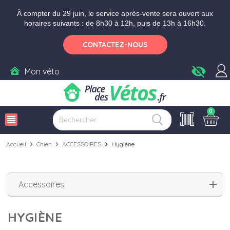
Aller aux paramètres d'accessibilité
Menu
Aller au contenu
À compter du 29 juin, le service après-vente sera ouvert aux
horaires suivants : de 8h30 à 12h, puis de 13h à 16h30.
CONTACTEZ-NOUS
visibility_off
Mon véto
0
view_headline
Accueil
chevron_right
Chien
chevron_right
ACCESSOIRES
chevron_right
Hygiène
Accessoires
HYGIÈNE