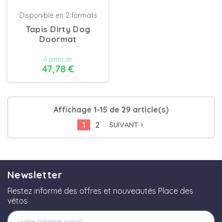
Disponible en 2 formats
Tapis Dirty Dog
Doormat
à partir de
47,78 €
DÉTAILS
Affichage 1-15 de 29 article(s)
1
2
SUIVANT
navigate_next
Newsletter
Restez informé des offres et nouveautés Place des
vétos