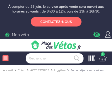
Aller aux paramètres d'accessibilité
Menu
Aller au contenu
Ajouter au panier
À compter du 29 juin, le service après-vente sera ouvert aux
horaires suivants : de 8h30 à 12h, puis de 13h à 16h30.
CONTACTEZ-NOUS
visibility_off
Mon véto
0
view_headline
Accueil
chevron_right
Chien
chevron_right
ACCESSOIRES
chevron_right
Hygiène
chevron_right
Sac à déjections canines