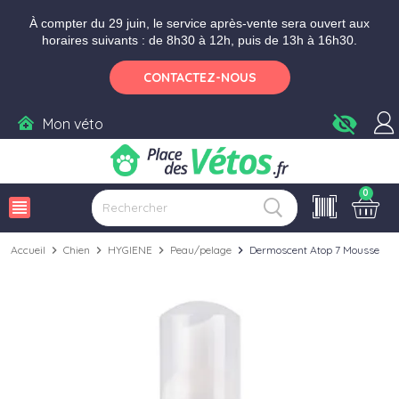
Aller aux paramètres d'accessibilité
Menu
Aller au contenu
Ajouter au panier
À compter du 29 juin, le service après-vente sera ouvert aux
horaires suivants : de 8h30 à 12h, puis de 13h à 16h30.
CONTACTEZ-NOUS
visibility_off
Mon véto
0
view_headline
Accueil
chevron_right
Chien
chevron_right
HYGIENE
chevron_right
Peau/pelage
chevron_right
Dermoscent Atop 7 Mousse