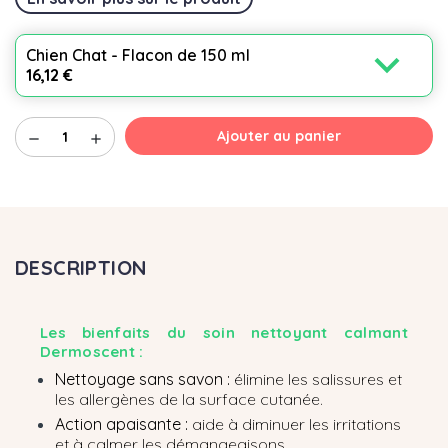
expand_more
Chien Chat - Flacon de 150 ml
16,12 €
Ajouter au panier
remove
add
DESCRIPTION
Les bienfaits du soin nettoyant calmant
Dermoscent :
Nettoyage sans savon :
élimine les salissures et
les allergènes de la surface cutanée.
Action apaisante :
aide à diminuer les irritations
et à calmer les démangeaisons.