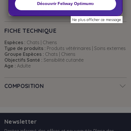
salissures et les mauvaises odeurs
›
Découvrir Feliway Optimum
Ne plus afficher ce message
FICHE TECHNIQUE
Espèces :
Chats | Chiens
Type de produits :
Produits vétérinaires | Soins externes
Groupe Espèces :
Chats | Chiens
Objectifs Santé :
Sensibilité cutanée
Age :
Adulte
COMPOSITION
Newsletter
Restez informé des offres et nouveautés Place des