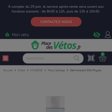
Aller aux paramètres d'accessibilité
Menu
Aller au contenu
Ajouter au panier
À compter du 29 juin, le service après-vente sera ouvert aux
horaires suivants : de 8h30 à 12h, puis de 13h à 16h30.
CONTACTEZ-NOUS
visibility_off
Mon véto
0
view_headline
Accueil
chevron_right
Chien
chevron_right
HYGIENE
chevron_right
Peau/pelage
chevron_right
Dermoscent Efa Physio