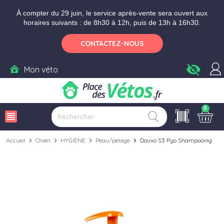
Aller aux paramètres d'accessibilité
Menu
Aller au contenu
Ajouter au panier
À compter du 29 juin, le service après-vente sera ouvert aux
horaires suivants : de 8h30 à 12h, puis de 13h à 16h30.
CONTACTEZ-NOUS
visibility_off
Mon véto
0
view_headline
Accueil
chevron_right
Chien
chevron_right
HYGIENE
chevron_right
Peau/pelage
chevron_right
Douxo S3 Pyo Shampooing