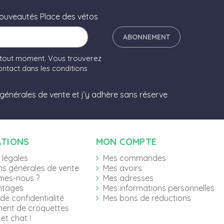
nouveautés Place des vétos
ABONNEMENT
 tout moment. Vous trouverez
ntact dans les conditions
 générales de vente et j’y adhère sans réserve
ATIONS
MON COMPTE
 légales
Mes commandes
ns générales de vente
Mes avoirs
mes-nous ?
Mes adresses
ntages
Mes informations personnelles
 de confidentialité
Mes bons de réductions
ent de croquettes
et chat !