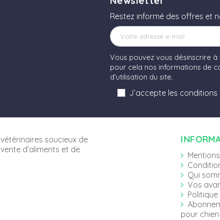
Newsletter
Restez informé des offres et 
Vous pouvez vous désinscrire à
pour cela nos informations de co
d'utilisation du site.
J’accepte les conditions
INFORM
vétérinaires soucieux de
 vente d’aliments et de
Mentions
Conditio
Qui som
Vos ava
Politique
Abonnem
pour chien 