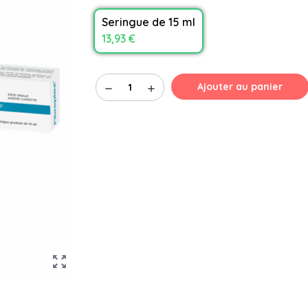
Seringue de 15 ml
13,93 €
Ajouter au panier
remove
add
zoom_out_map