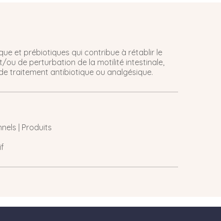
ue et prébiotiques qui contribue à rétablir le
/ou de perturbation de la motilité intestinale,
de traitement antibiotique ou analgésique.
nels | Produits
if