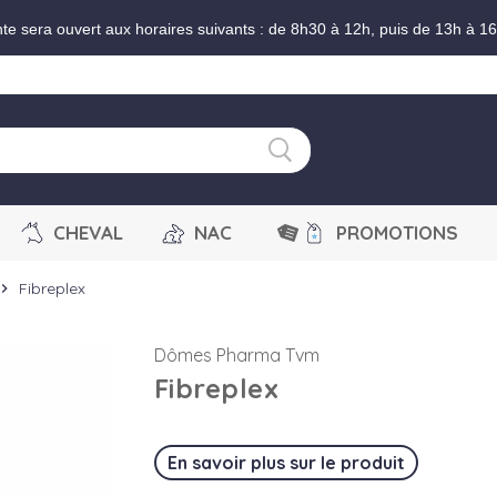
nte sera ouvert aux horaires suivants : de 8h30 à 12h, puis de 13h à 1
CHEVAL
NAC
PROMOTIONS
Fibreplex
vron_right
Dômes Pharma Tvm
Fibreplex
En savoir plus sur le produit