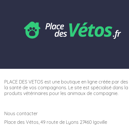
PLACE DES VETOS est une boutique en ligne créée par des 
la santé de vos compagnons. Le site est spécialisé dans la
produits vétérinaires pour les animaux de compagnie.
Nous contacter
Place des Vétos, 49 route de Lyons 27460 Igoville