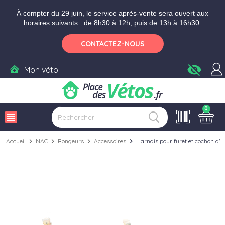
Aller aux paramètres d'accessibilité
Menu
Aller au contenu
Ajouter au panier
À compter du 29 juin, le service après-vente sera ouvert aux
horaires suivants : de 8h30 à 12h, puis de 13h à 16h30.
CONTACTEZ-NOUS
visibility_off
Mon véto
0
view_headline
Accueil
chevron_right
NAC
chevron_right
Rongeurs
chevron_right
Accessoires
chevron_right
Harnais pour furet et cochon d'I