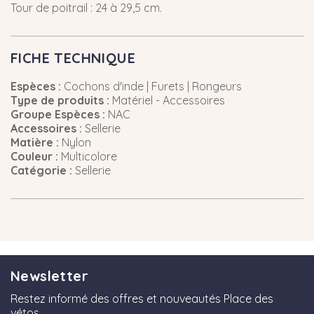
Tour de poitrail : 24 à 29,5 cm.
FICHE TECHNIQUE
Espèces :
Cochons d'inde | Furets | Rongeurs
Type de produits :
Matériel - Accessoires
Groupe Espèces :
NAC
Accessoires :
Sellerie
Matière :
Nylon
Couleur :
Multicolore
Catégorie :
Sellerie
Newsletter
Restez informé des offres et nouveautés Place des
vétos