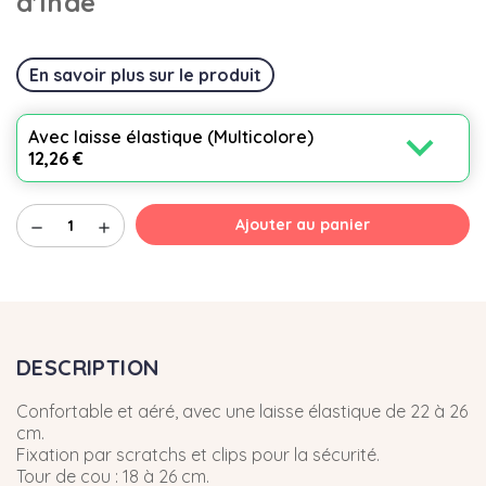
d'Inde
En savoir plus sur le produit
expand_more
Avec laisse élastique (Multicolore)
12,26 €
Ajouter au panier
remove
add
DESCRIPTION
Confortable et aéré, avec une laisse élastique de 22 à 26
cm.
Fixation par scratchs et clips pour la sécurité.
Tour de cou : 18 à 26 cm.