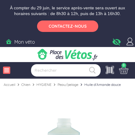
Aller aux paramètres d'accessibilité
Menu
Aller au contenu
Ajouter au panier
À compter du 29 juin, le service après-vente sera ouvert aux
horaires suivants : de 8h30 à 12h, puis de 13h à 16h30.
CONTACTEZ-NOUS
visibility_off
Mon véto
0
view_headline
Accueil
chevron_right
Chien
chevron_right
HYGIENE
chevron_right
Peau/pelage
chevron_right
Huile d'Amande douce