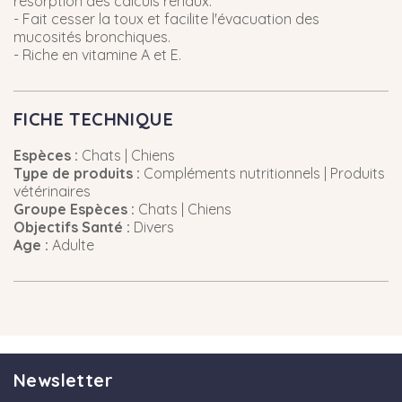
résorption des calculs rénaux.
- Fait cesser la toux et facilite l'évacuation des
mucosités bronchiques.
- Riche en vitamine A et E.
FICHE TECHNIQUE
Espèces :
Chats | Chiens
Type de produits :
Compléments nutritionnels | Produits
vétérinaires
Groupe Espèces :
Chats | Chiens
Objectifs Santé :
Divers
Age :
Adulte
Newsletter