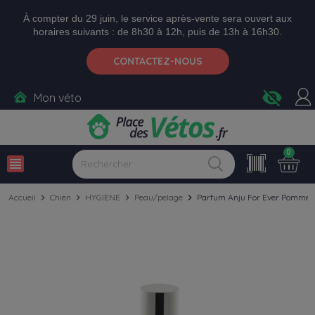
Aller aux paramètres d'accessibilité
Menu
Aller au contenu
Ajouter au panier
À compter du 29 juin, le service après-vente sera ouvert aux
horaires suivants : de 8h30 à 12h, puis de 13h à 16h30.
CONTACTEZ-NOUS
visibility_off
Mon véto
0
view_headline
Accueil
chevron_right
Chien
chevron_right
HYGIENE
chevron_right
Peau/pelage
chevron_right
Parfum Anju For Ever Pomme F