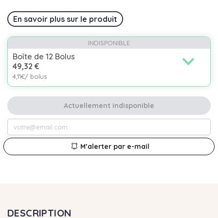
En savoir plus sur le produit
INDISPONIBLE
expand_more
Boîte de 12 Bolus
49,32 €
4,11€/ bolus
Actuellement indisponible
M’alerter par e-mail
DESCRIPTION