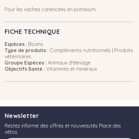
Pour les vaches carencées en potasium.
FICHE TECHNIQUE
Espèces :
Bovins
Type de produits :
Compléments nutritionnels | Produits
vétérinaires
Groupe Espèces :
Animaux d'élevage
Objectifs Santé :
Vitamines et minéraux
Newsletter
Restez informé des offres et nouveautés Place des
vétos