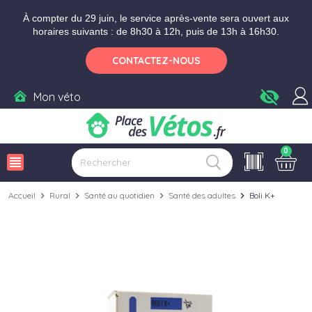
Aller aux paramètres d'accessibilité
Menu
Aller au contenu
Ajouter au panier
À compter du 29 juin, le service après-vente sera ouvert aux
horaires suivants : de 8h30 à 12h, puis de 13h à 16h30.
CONTACTEZ-NOUS
visibility_off
Mon véto
0
view_headline
Accueil
chevron_right
Rural
chevron_right
Santé au quotidien
chevron_right
Santé des adultes
chevron_right
Boli K+