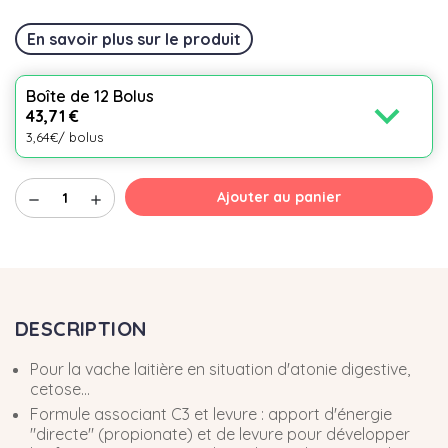
En savoir plus sur le produit
Boîte de 12 Bolus
expand_more
43,71 €
3,64€/ bolus
Ajouter au panier
remove
add
DESCRIPTION
Pour la vache laitière en situation d'atonie digestive,
cetose...
Formule associant C3 et levure : apport d'énergie
"directe" (propionate) et de levure pour développer