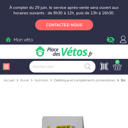
Aller aux paramètres d'accessibilité
Menu
Aller au contenu
Ajouter au panier
À compter du 29 juin, le service après-vente sera ouvert aux
horaires suivants : de 8h30 à 12h, puis de 13h à 16h30.
CONTACTEZ-NOUS
visibility_off
Mon véto
0
view_headline
Accueil
chevron_right
Rural
chevron_right
Nutrition
chevron_right
Diététique et compléments alimentaires
chevron_right
Boli