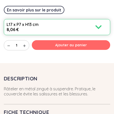
En savoir plus sur le produit
expand_more
L17 x P7 x H13 cm
8,06 €
Ajouter au panier
remove
add
DESCRIPTION
Râtelier en métal zingué à suspendre. Pratique, le
couvercle évite les salissures et les blessures.
FICHE TECHNIQUE