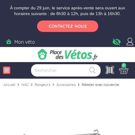
Aller aux paramètres d'accessibilité
Menu
Aller au contenu
Ajouter au panier
À compter du 29 juin, le service après-vente sera ouvert aux
horaires suivants : de 8h30 à 12h, puis de 13h à 16h30.
CONTACTEZ-NOUS
visibility_off
Mon véto
0
view_headline
Accueil
chevron_right
NAC
chevron_right
Rongeurs
chevron_right
Accessoires
chevron_right
Râtelier avec couvercle